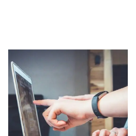
Een hypotheek aanvraagt of herfinanciert
De werkelijke oppervlakte wil kennen
Een makelaar bent en nauwkeurige data wilt
hebben
Vastgoedbelegger bent en precies wil weten
wat u hebt